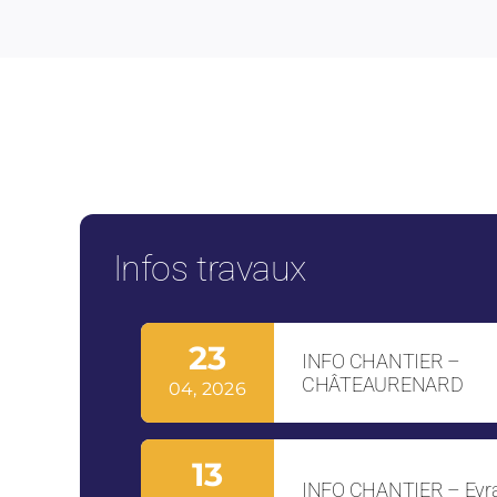
Infos travaux
23
INFO CHANTIER –
CHÂTEAURENARD
04, 2026
13
INFO CHANTIER – Eyr