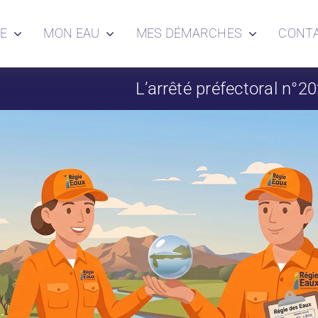
IE
MON EAU
MES DÉMARCHES
CONT
L’arrêté préfectoral n°2026-424 SE du 3