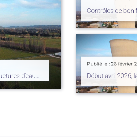
Contrôles de bon 
Publié le : 26 février
ructures d’eau
Début avril 2026, 
s Perrier à
réalisera les cont
d’assainissement 
Verquières