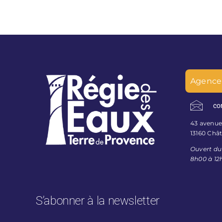
Agence
co
43 avenue 
13160 Châ
Ouvert du
8h00 à 12
S’abonner à la newsletter