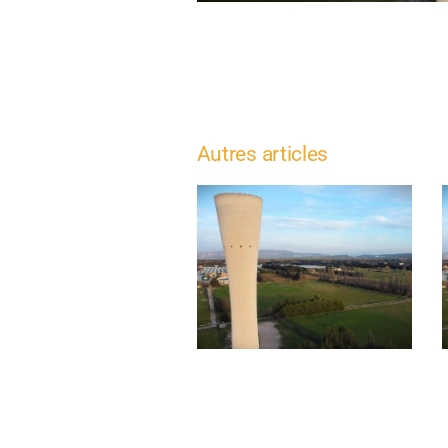
Autres articles
Travaux de
réhabilitation des
infrastructures d’eau
potable – Avenue du
Docteur Georges
Perrier à
Châteaurenard