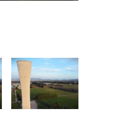
Travaux de
Contrôles de bon
réhabilitation de
fonctionnement –
infrastructures d’
Mollégès
potable – Avenue
Docteur George
Perrier à
Châteaurenard