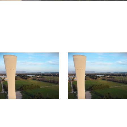
Début avril 2026, la
Contrôles de bon
Régie des Eaux de
fonctionnement –
Terre de Provence
Verquières
réalisera les contrôles
de bon
fonctionnement
d’assainissement
individuel dans la
commune de
Verquières