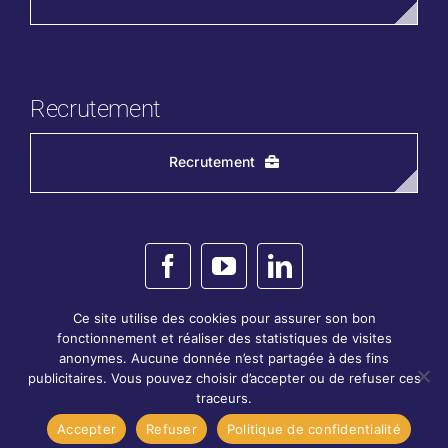
Recrutement
Recrutement
Ce site utilise des cookies pour assurer son bon
fonctionnement et réaliser des statistiques de visites
anonymes. Aucune donnée n’est partagée à des fins
© 2026 Régie des Eaux Terre de Provence
publicitaires. Vous pouvez choisir d’accepter ou de refuser ces
traceurs.
Mentions légales
|
Politique de confidentialité
Accessibilité
| Conception
Agence 54
Accepter
Refuser
Politique de confidentialité