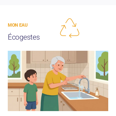
MON EAU
Écogestes