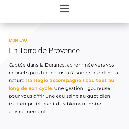
Passer
Toggle
au
contenu
Accueil
Navigation
MON EAU
Ma Régie
En Terre de Provence
Mon Eau
Captée dans la Durance, acheminée vers vos
robinets puis traitée jusqu’à son retour dans la
nature :
la Régie accompagne l’eau tout au
Mes Démarches
long de son cycle
. Une gestion rigoureuse
pour vous offrir une eau saine au quotidien,
Contacts
tout en protégeant durablement notre
environnement.