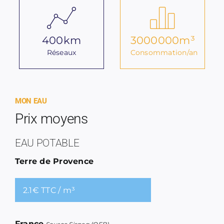
400
km
3000000
m³
Réseaux
Consommation/an
MON EAU
Prix moyens
EAU POTABLE
Terre de Provence
2.1€ TTC / m³
France