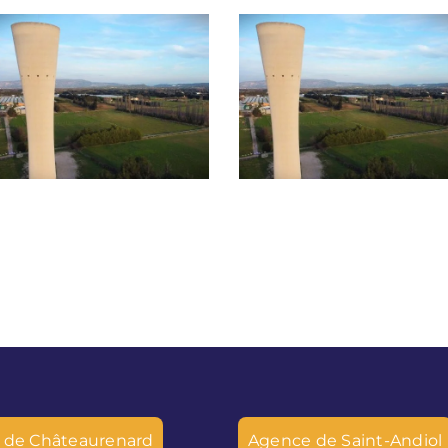
Début avril 2026, la
Contrôles de bon
Régie des Eaux de
fonctionnement –
Terre de Provence
Verquières
réalisera les contrôles
de bon
fonctionnement
d’assainissement
individuel dans la
commune de
Verquières
 de Châteaurenard
Agence de Saint-Andiol