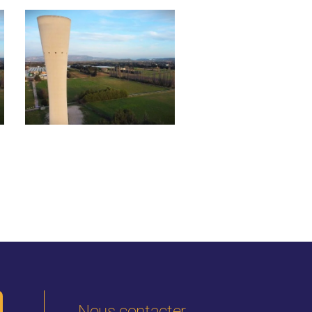
Travaux de
Contrôles de bon
réhabilitation de
fonctionnement –
infrastructures d’
Mollégès
potable – Avenue
Docteur George
Perrier à
Châteaurenard
Nous contacter