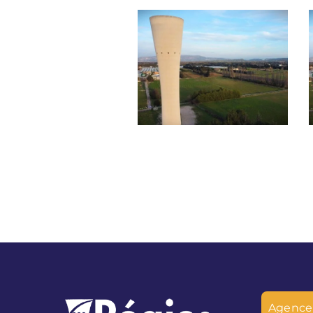
Travaux de
réhabilitation des
infrastructures d’eau
potable – Avenue du
Docteur Georges
Perrier à
Châteaurenard
Agence