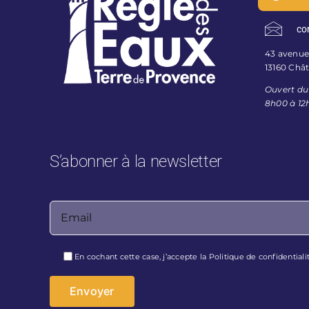
co
43 avenue 
13160 Châ
Ouvert du
8h00 à 12
S’abonner à la newsletter
Veuillez laisser ce champ vide.
En cochant cette case, j’accepte la
Politique de confidentiali