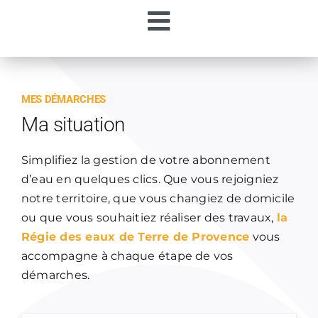
Passer
Toggle
au
contenu
Accueil
Navigation
MES DÉMARCHES
Ma Régie
Ma situation
Mon Eau
Simplifiez la gestion de votre abonnement
d’eau en quelques clics. Que vous rejoigniez
notre territoire, que vous changiez de domicile
Mes Démarches
ou que vous souhaitiez réaliser des travaux,
la
Régie des eaux de Terre de Provence
vous
Contacts
accompagne à chaque étape de vos
démarches.