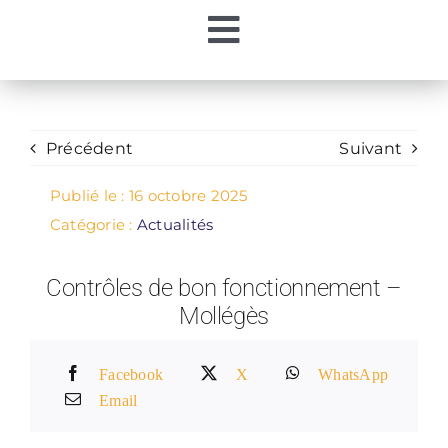
Passer
Toggle
au
contenu
Accueil
Navigation
Ma Régie
Précédent
Suivant
Publié le : 16 octobre 2025
Mon Eau
Catégorie :
Actualités
Contrôles de bon fonctionnement –
Mes Démarches
Mollégès
Contacts
Facebook
X
WhatsApp
Email