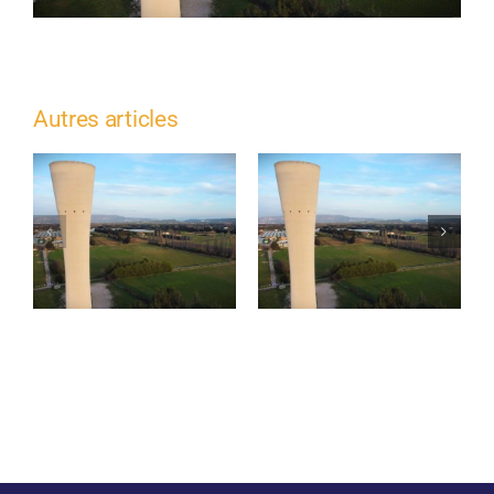
Autres articles
Travaux de
Contrôles de bon
réhabilitation des
fonctionnement –
infrastructures
Verquières
d’eau potable –
Avenue du Docteur
Georges Perrier à
Châteaurenard