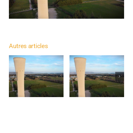
Autres articles
Travaux de
Contrôles de bon
réhabilitation des
fonctionnement –
infrastructures
Verquières
d’eau potable –
Avenue du Docteur
Georges Perrier à
Châteaurenard