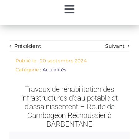
Passer
Toggle
au
contenu
Accueil
Navigation
Ma Régie
Précédent
Suivant
Publié le : 20 septembre 2024
Mon Eau
Catégorie :
Actualités
Travaux de réhabilitation des
Mes Démarches
infrastructures d’eau potable et
d’assainissement – Route de
Contacts
Cambageon Réchaussier à
BARBENTANE