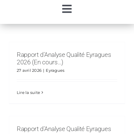
Passer
Toggle
au
contenu
Accueil
Navigation
Ma Régie
Rapport d’Analyse Qualité Eyragues
2026 (En cours…)
Mon Eau
27 avril 2026
|
Eyragues
Mes Démarches
Lire la suite
Contacts
Rapport d’Analyse Qualité Eyragues