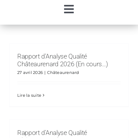
Passer
Toggle
au
contenu
Accueil
Navigation
Ma Régie
Rapport d’Analyse Qualité
Châteaurenard 2026 (En cours…)
Mon Eau
27 avril 2026
|
Châteaurenard
Mes Démarches
Lire la suite
Contacts
Rapport d’Analyse Qualité