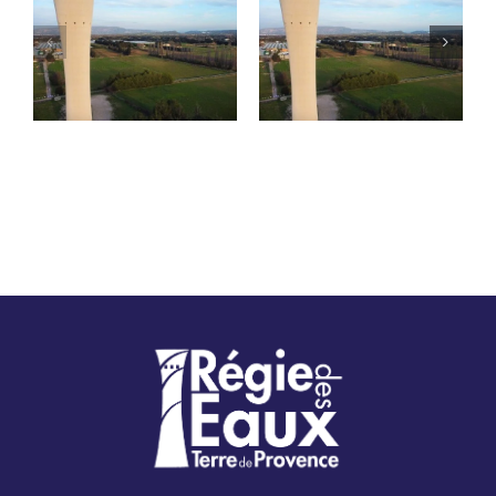
Travaux de
Contrôles de bon
réhabilitation des
fonctionnement –
infrastructures
Verquières
d’eau potable –
Avenue du Docteur
Georges Perrier à
Châteaurenard