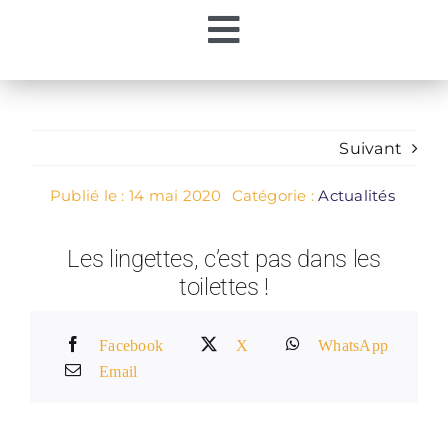
Passer
Toggle
au
contenu
Accueil
Navigation
Ma Régie
Suivant
Publié le : 14 mai 2020
Catégorie :
Actualités
Mon Eau
Les lingettes, c’est pas dans les
toilettes !
Mes Démarches
Facebook
X
WhatsApp
Contacts
Email