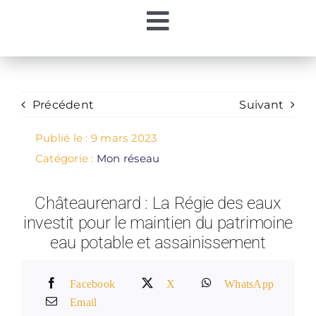
Passer
Toggle
au
contenu
Accueil
Navigation
Ma Régie
Précédent
Suivant
Publié le : 9 mars 2023
Mon Eau
Catégorie :
Mon réseau
Châteaurenard : La Régie des eaux
Mes Démarches
investit pour le maintien du patrimoine
eau potable et assainissement
Contacts
Facebook
X
WhatsApp
Email