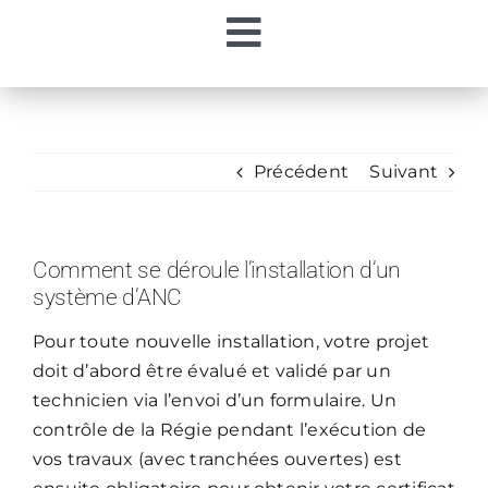
Passer
Toggle
au
contenu
Accueil
Navigation
Ma Régie
Précédent
Suivant
Mon Eau
Comment se déroule l’installation d’un
système d’ANC
Mes Démarches
Pour toute nouvelle installation, votre projet
doit d’abord être évalué et validé par un
Contacts
technicien via l’envoi d’un formulaire. Un
contrôle de la Régie pendant l’exécution de
vos travaux (avec tranchées ouvertes) est