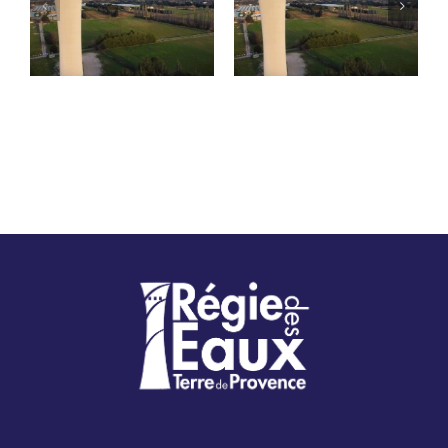
Contrôles de bon
réhabilitation des
fonctionnement –
infrastructures
Verquières
d’eau potable –
Avenue du Docteur
Georges Perrier à
Châteaurenard