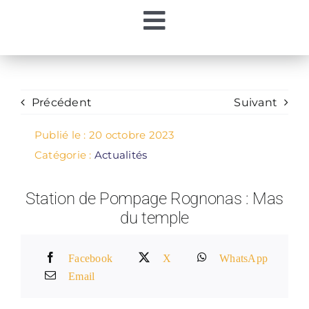
Passer
Toggle
au
contenu
Accueil
Navigation
Ma Régie
Précédent
Suivant
Publié le : 20 octobre 2023
Mon Eau
Catégorie :
Actualités
Station de Pompage Rognonas : Mas
Mes Démarches
du temple
Contacts
Facebook
X
WhatsApp
Email